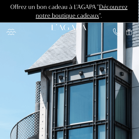
Offrez un bon cadeau à L'AGAPA "
Découvrez
notre boutique cadeaux
".